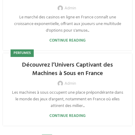
Admin
Le marché des casinos en ligne en France connaît une
croissance exponentielle, offrant aux joueurs une multitude
d'options pour s'amuse...
CONTINUE READING
PERFUMES
Découvrez l’Univers Captivant des
Machines à Sous en France
Admin
Les machines à sous occupent une place prépondérante dans
le monde des jeux d'argent, notamment en France où elles
attirent des millier...
CONTINUE READING