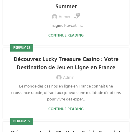
Summer
0
Admin
Imagine Kuwait in...
CONTINUE READING
PERFUMES
Découvrez Lucky Treasure Casino : Votre
Destination de Jeu en Ligne en France
Admin
Le monde des casinos en ligne en France connaît une
croissance rapide, offrant aux joueurs une multitude d’options
pour vivre des expér...
CONTINUE READING
PERFUMES