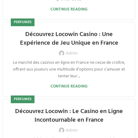
CONTINUE READING
PERFUMES
Découvrez Locowin Casino : Une
Expérience de Jeu Unique en France
Admin
Le marché des casinos en ligne en France ne cesse de croître,
offrant aux joueurs une multitude d’options pour s’amuser et
tenter leur ...
CONTINUE READING
PERFUMES
Découvrez Locowin : Le Casino en Ligne
Incontournable en France
Admin