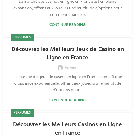
Le marché des casinos en ligne en France est en pleine
expansion, offrant aux joueurs une multitude d’options pour
tenter leur chance e...
CONTINUE READING
PERFUMES
Découvrez les Meilleurs Jeux de Casino en
Ligne en France
Admin
Le marché des jeux de casino en ligne en France connaît une
croissance exponentielle, offrant aux joueurs une multitude
d’options pour ...
CONTINUE READING
PERFUMES
Découvrez les Meilleurs Casinos en Ligne
en France